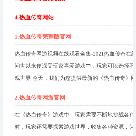
4.热血传奇网站
1.热血传奇完整版官网
热血传奇网游视频在线观看全集-2021热血传奇在
问世以来便深受玩家喜爱游戏中，玩家可以选择不
戏世界 今天，我们为您提供最新的《热血传奇》
2.热血传奇网游官网
在《热血传奇》游戏中，玩家需要不断地挑战各种
时，玩家还需要探索游戏世界，收集各种资源，为